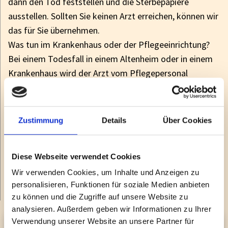
dann den Tod feststellen und die Sterbepapiere
ausstellen. Sollten Sie keinen Arzt erreichen, können wir
das für Sie übernehmen.
Was tun im Krankenhaus oder der Pflegeeinrichtung?
Bei einem Todesfall in einem Altenheim oder in einem
Krankenhaus wird der Arzt vom Pflegepersonal
verständigt.
Anruf bei Melahn Bestattung
(03831) 391133
Wenden Sie sich an uns, damit wir alle weiteren zur
Zustimmung
Details
Über Cookies
Bestattung erforderlichen Maßnahmen für Sie einleiten
können. Ein kurzer Telefonanruf genügt. Wir
Diese Webseite verwendet Cookies
besprechen dann die wichtigen Punkte vorab mit Ihnen.
Wir führen Bestattungen auf allen Friedhöfen durch.
Wir verwenden Cookies, um Inhalte und Anzeigen zu
personalisieren, Funktionen für soziale Medien anbieten
zu können und die Zugriffe auf unsere Website zu
analysieren. Außerdem geben wir Informationen zu Ihrer
Verwendung unserer Website an unsere Partner für